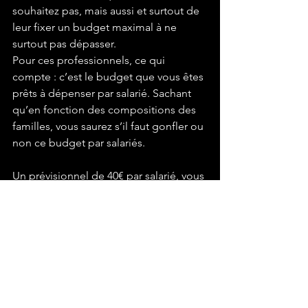
souhaitez pas, mais aussi et surtout de 
leur fixer un budget maximal à ne 
surtout pas dépasser.
Pour ces professionnels, ce qui 
compte : c’est le budget que vous êtes 
prêts à dépenser par salarié. Sachant 
qu’en fonction des compositions des 
familles, vous saurez s’il faut gonfler ou 
non ce budget par salariés.
Un prévisionnel de 40€ par salarié, vous 
permettra déjà d’avoir un budget 
important qui permettra à ces 
professionnels de vous organiser un 
inoubliable arbre de Noël.
Si la lecture de cet article vous rebute, 
faîtes appel à 
S'Consult Events pour 
organiser
 votre Arbre de Noël