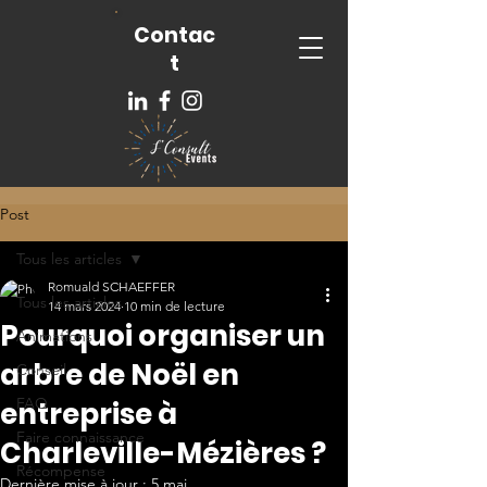
Contac
t
Post
Tous les articles
Romuald SCHAEFFER
Tous les articles
14 mars 2024
10 min de lecture
Pourquoi organiser un
Animations
arbre de Noël en
Conseil
FAQ
entreprise à
Faire connaissance
Charleville-Mézières ?
Récompense
Dernière mise à jour :
5 mai