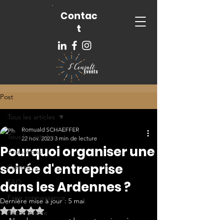
Contac
t
Post
Tous les articles
Romuald SCHAEFFER
Tous les articles
22 nov. 2023
3 min de lecture
Pourquoi organiser une
Animations
soirée d'entreprise
Conseil
FAQ
dans les Ardennes ?
Faire connaissance
Dernière mise à jour :
5 mai
Noté NaN étoiles sur 5.
Récompense