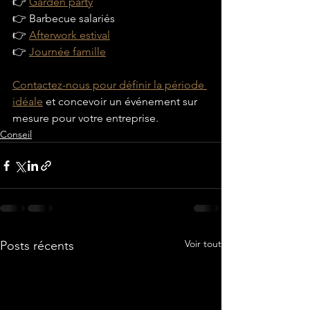
👉 
Garden party
👉 Barbecue salariés
👉 
Afterwork estival
👉 
Journée famille
Contactez-nous pour définir la période 
idéale
 et concevoir un événement sur 
mesure pour votre entreprise.
Conseil
Voir tout
Posts récents