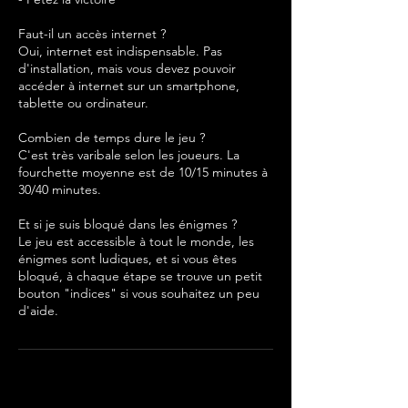
Faut-il un accès internet ?
Oui, internet est indispensable. Pas
d'installation, mais vous devez pouvoir
accéder à internet sur un smartphone,
tablette ou ordinateur.
Combien de temps dure le jeu ?
C'est très varibale selon les joueurs. La
fourchette moyenne est de 10/15 minutes à
30/40 minutes.
Et si je suis bloqué dans les énigmes ?
Le jeu est accessible à tout le monde, les
énigmes sont ludiques, et si vous êtes
bloqué, à chaque étape se trouve un petit
bouton "indices" si vous souhaitez un peu
d'aide.