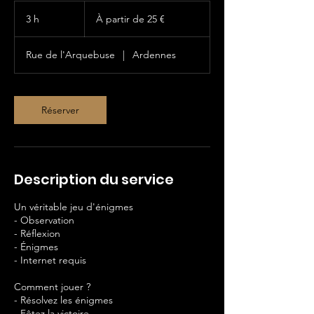
À
partir
3 h
3
À partir de 25 €
de
25
h
euros
Rue de l'Arquebuse
|
Ardennes
Réserver
Description du service
Un véritable jeu d'énigmes
- Observation
- Réflexion
- Énigmes
- Internet requis
Comment jouer ?
- Résolvez les énigmes
- Fêtez la victoire