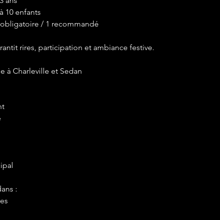
 3 ans
à 10 enfants
 obligatoire / 1 recommandé
antit rires, participation et ambiance festive.
 à Charleville et Sedan
nt
e
ipal
ans :
res