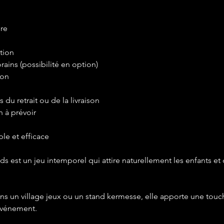
ère
tion
orains (possibilité en option)
ion
s du retrait ou de la livraison
n à prévoir
le et efficace
s est un jeu intemporel qui attire naturellement les enfants e
ans un village jeux ou un stand kermesse, elle apporte une touch
 événement.