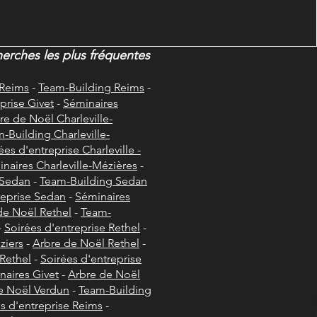
herches les plus fréquentes
 Reims
-
Team-Building Reims
-
prise Givet
-
Séminaires
re de Noël Charleville-
-Building Charleville-
ées d'entreprise Charleville -
naires Charleville-Mézières
-
 Sedan
-
Team-Building Sedan
reprise Sedan
-
Séminaires
de Noël Rethel
-
Team-
-
Soirées d'entreprise Rethel
-
ziers
-
Arbre de Noël Rethel
-
Rethel
-
Soirées d'entreprise
naires Givet
-
Arbre de Noël
e Noël Verdun
-
Team-Building
s d'entreprise Reims
-