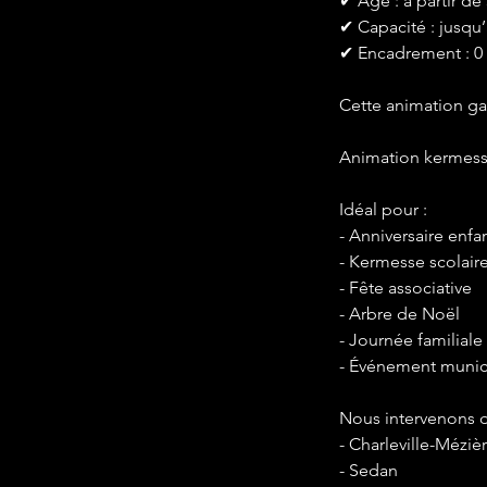
✔ Âge : à partir de
✔ Capacité : jusqu’
✔ Encadrement : 0
Cette animation gar
Animation kermesse
Idéal pour :
- Anniversaire enfa
- Kermesse scolair
- Fête associative
- Arbre de Noël
- Journée familiale
- Événement munic
Nous intervenons d
- Charleville-Méziè
- Sedan