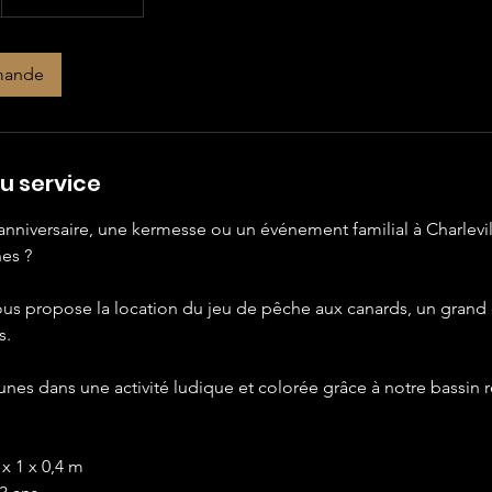
mande
u service
anniversaire, une kermesse ou un événement familial à Charlevi
es ?
ous propose la location du jeu de pêche aux canards, un grand 
s.
unes dans une activité ludique et colorée grâce à notre bassin 
x 1 x 0,4 m