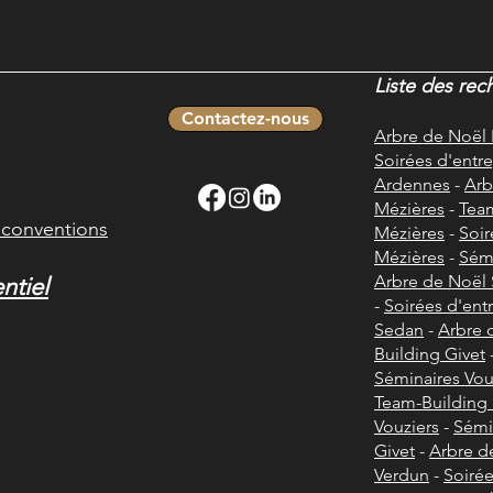
Liste des rec
Contactez-nous
Arbre de Noël
Soirées d'entre
Ardennes
-
Arb
Mézières
-
Team
t conventions
Mézières
-
Soir
Mézières
-
Sémi
Arbre de Noël
ntiel
-
Soirées d'ent
Sedan
-
Arbre 
Building Givet
Séminaires Vou
Team-Building 
Vouziers
-
Sémi
Givet
-
Arbre d
Verdun
-
Soirée