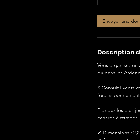
d
a
Envoyer une de
Description d
Vous organisez un 
ou dans les Ardenn
S’Consult Events v
forains pour enfant
Plongez les plus je
canards à attraper.
✔ Dimensions : 2,2 