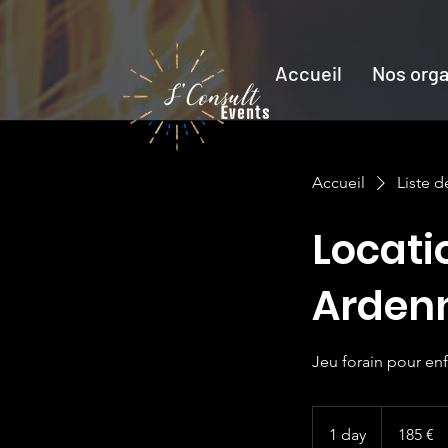
Accueil
Nos orga
Accueil
Liste d
Locati
Arden
Jeu forain pour enf
185
euros
1 day
1
185 €