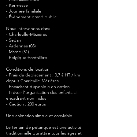
- Kermesse
- Journée familiale
- Événement grand public
Nous intervenons dans :
- Charleville-Mézières
- Sedan
- Ardennes (08)
- Marne (51)
- Belgique frontalière
Conditions de location
- Frais de déplacement : 0,7 € HT / km
depuis Charleville-Mézières
- Encadrant disponible en option
- Prévoir l’organisation des enfants si
encadrant non inclus
- Caution : 200 euros
Une animation simple et conviviale
Le terrain de pétanque est une activité
traditionnelle qui attire tous les âges et