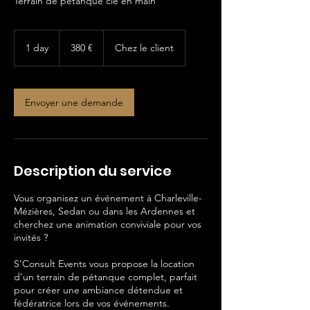
Terrain de pétanque clé en main
380
euros
1 day
1
380 €
Chez le client
d
a
Envoyer une demande
Description du service
Vous organisez un événement à Charleville-
Mézières, Sedan ou dans les Ardennes et
cherchez une animation conviviale pour vos
invités ?
S’Consult Events vous propose la location
d’un terrain de pétanque complet, parfait
pour créer une ambiance détendue et
fédératrice lors de vos événements.