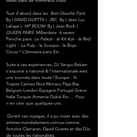
dates dans de nombreux clubs. 
Tout d'abord dans les 
 Bain Douche Paris 
By ( DAVID GUETTA ) 
 287, 
 By ( Jean Luc 
Lahaye ) 
 VIP ROOM 
 By ( Jean Roch ) 
QUEEN PARIS 
 Milliardaire -6 seven-
Péniche paris 
 Le Palace - le Kit-Kat - le Red 
Light - 
 Le Pulp - le Scorpio - le Boys - 
Circus * L’Amnesia paris Etc … 
Suite à ces expériences, DJ Sergio Bekam 
s'exporte à national & l'internationale avec 
une tournée dans toute l'Europe : St 
Tropez Cannes Nice Monaco Pays-Bas 
Belgium London Espagne Portugal Grèce 
Italie Turquie Armenie Dubaï Etc … Pour 
n'en citer que quelques-uns.
 Durant ces voyages, il a pu mixer avec des 
artistes mondialement connus comme 
Antoine Clamaran, David Guetta et des DJs 
de toutes les nationalités. 