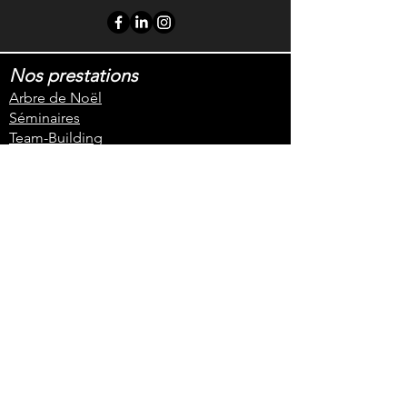
Nos prestations
Arbre de Noël
Séminaires
Team-Building
Soirées d'entreprises
Congrès, salons, foires et conventions
Le Blog de l'événementiel
Liste des recherches les plus
fréquentes