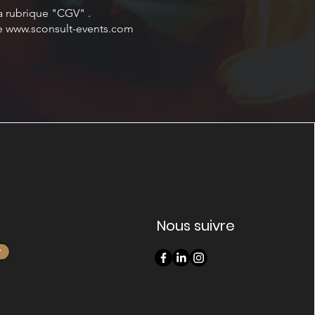
a rubrique "CGV" .
te
www.sconsult-events.com
Nous suivre
r