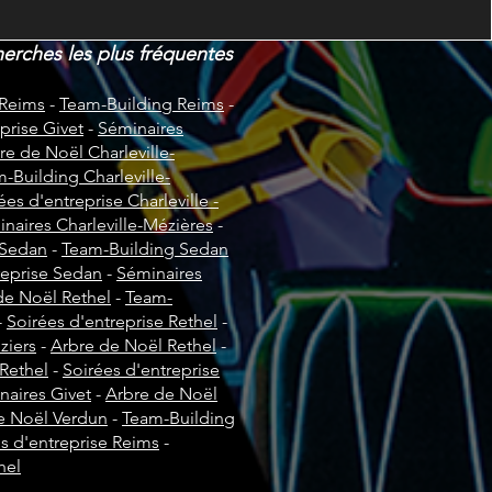
herches les plus fréquentes
 Reims
-
Team-Building Reims
-
prise Givet
-
Séminaires
re de Noël Charleville-
-Building Charleville-
ées d'entreprise Charleville -
naires Charleville-Mézières
-
 Sedan
-
Team-Building Sedan
reprise Sedan
-
Séminaires
de Noël Rethel
-
Team-
-
Soirées d'entreprise Rethel
-
ziers
-
Arbre de Noël Rethel
-
Rethel
-
Soirées d'entreprise
naires Givet
-
Arbre de Noël
e Noël Verdun
-
Team-Building
s d'entreprise Reims
-
hel