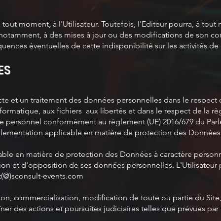
tout moment, à l'Utilisateur. Toutefois, l'Editeur pourra, à tou
, notamment, à des mises à jour ou des modifications de son co
nces éventuelles de cette indisponibilité sur les activités de l'
ES
lecte et un traitement des données personnelles dans le respect 
'informatique, aux fichiers aux libertés et dans le respect de la
re personnel conformément au règlement (UE) 2016/679 du Par
Règlementation applicable en matière de protection des Données 
ble en matière de protection des Données à caractère personnel
ion et d'opposition de ses données personnelles. L'Utilisateur p
t(@)sconsult-events.com
sion, commercialisation, modification de toute ou partie du Site
îner des actions et poursuites judiciaires telles que prévues par