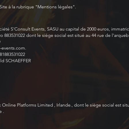
Site à la rubrique "Mentions légales".
société S'Consult Events, SASU au capital de 2000 euros, immat
o 883531022 dont le siège social est situé au 44 rue de l'arq
0
t-events.com.
R81883531022
muald SCHAEFFER
 Online Platforms Limited , Irlande., dont le siège social est si
 .