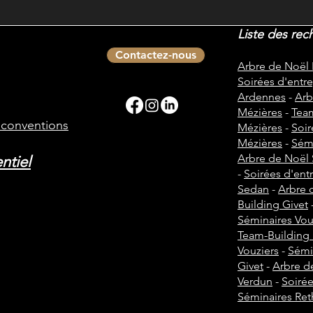
Liste des rec
Contactez-nous
Arbre de Noël
Soirées d'entre
Ardennes
-
Arb
Mézières
-
Team
t conventions
Mézières
-
Soir
Mézières
-
Sémi
Arbre de Noël
ntiel
-
Soirées d'ent
Sedan
-
Arbre 
Building Givet
Séminaires Vou
Team-Building 
Vouziers
-
Sémi
Givet
-
Arbre d
Verdun
-
Soirée
Séminaires Ret