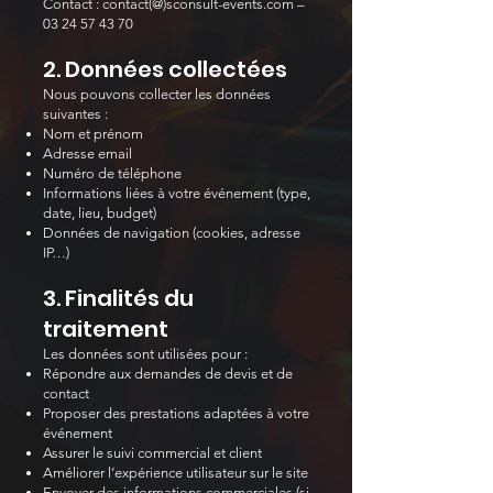
Contact : contact(@)sconsult-events.com –
03 24 57 43 70
2. Données collectées
Nous pouvons collecter les données
suivantes :
Nom et prénom
Adresse email
Numéro de téléphone
Informations liées à votre événement (type,
date, lieu, budget)
Données de navigation (cookies, adresse
IP…)
3. Finalités du
traitement
Les données sont utilisées pour :
Répondre aux demandes de devis et de
contact
Proposer des prestations adaptées à votre
événement
Assurer le suivi commercial et client
Améliorer l’expérience utilisateur sur le site
Envoyer des informations commerciales (si