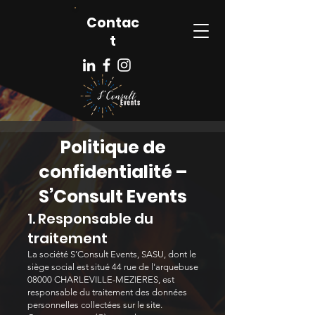
Contac
t
Politique de
confidentialité –
S’Consult Events
1. Responsable du
traitement
La société S’Consult Events, SASU, dont le
siège social est situé 44 rue de l'arquebuse
08000 CHARLEVILLE-MEZIERES, est
responsable du traitement des données
personnelles collectées sur le site.