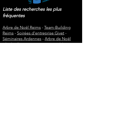
Liste des recherches les plus
fréquentes
Arbre de Noël Reims
-
Team-Building
Reims
-
Soirées d'entreprise Givet
-
Séminaires Ardennes
-
Arbre de Noël
Charleville-Mézières
-
Team-Building
Charleville-Mézières
-
Soirées d'entreprise
Charleville -Mézières
-
Séminaires
Charleville-Mézières
-
Arbre de Noël
Sedan
-
Team-Building Sedan
-
Soirées
d'entreprise Sedan
-
Séminaires Sedan
-
Arbre de Noël Rethel
-
Team-Building
Givet
-
Soirées d'entreprise Rethel
-
Séminaires Vouziers
-
Arbre de Noël
Rethel
-
Team-Building Rethel
-
Soirées
d'entreprise Vouziers
-
Séminaires Givet
-
Arbre de Noël Givet
-
Arbre de Noël
Verdun
-
Team-Building Verdun
-
Soirées