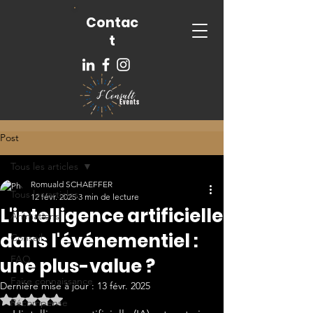
Contac
t
Post
Tous les articles
Romuald SCHAEFFER
Tous les articles
12 févr. 2025
3 min de lecture
L'intelligence artificielle
Animations
dans l'événementiel :
Conseil
FAQ
une plus-value ?
Faire connaissance
Dernière mise à jour :
13 févr. 2025
Noté NaN étoiles sur 5.
Récompense