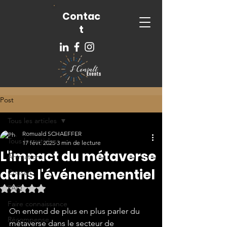
Contac
t
Post
Tous les articles
Romuald SCHAEFFER
Tous les articles
17 févr. 2025
3 min de lecture
L'impact du métaverse
Animations
dans l'événenementiel
Conseil
FAQ
Noté NaN étoiles sur 5.
Faire connaissance
On entend de plus en plus parler du 
Récompense
métaverse dans le secteur de 