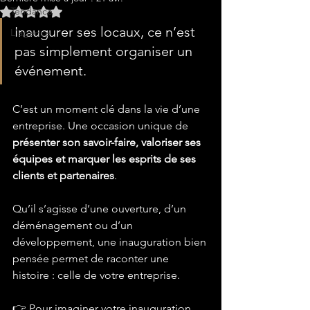
Tendance
Noté NaN étoiles sur 5.
Inaugurer ses locaux, ce n’est 
L'agence
pas simplement organiser un 
événement.
C’est un moment clé dans la vie d’une 
entreprise. Une occasion unique de 
présenter son savoir-faire, valoriser ses 
équipes et marquer les esprits de ses 
clients et partenaires
.
Qu’il s’agisse d’une ouverture, d’un 
déménagement ou d’un 
développement, une inauguration bien 
pensée permet de raconter une 
histoire : celle de votre entreprise.
👉 Pour imaginer votre inauguration, 