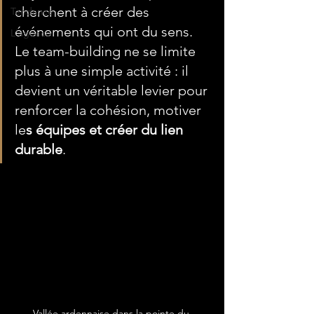
cherchent à créer des 
Tendance
événements qui ont du sens. 
L'agence
Le team-building ne se limite 
plus à une simple activité : il 
devient un véritable levier pour 
renforcer la cohésion, motiver 
le
s équipes et créer du lien 
durable
.
Vallée ardennaise dans la pointe du 