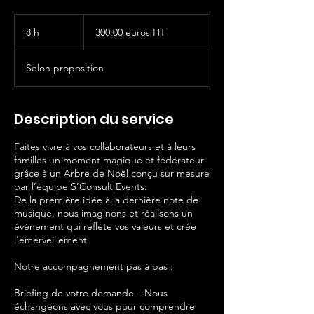
300,00
euros
8 h
8
300,00 euros HT
HT
h
Selon proposition
Description du service
Faites vivre à vos collaborateurs et à leurs
familles un moment magique et fédérateur
grâce à un Arbre de Noël conçu sur mesure
par l’équipe S’Consult Events.
De la première idée à la dernière note de
musique, nous imaginons et réalisons un
événement qui reflète vos valeurs et crée
l’émerveillement.
Notre accompagnement pas à pas :
Briefing de votre demande – Nous
échangeons avec vous pour comprendre