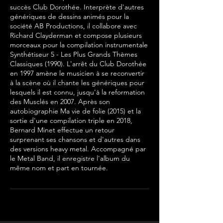
succès Club Dorothée. Interprète d'autres
génériques de dessins animés pour la
société AB Productions, il collabore avec
Richard Clayderman et compose plusieurs
morceaux pour la compilation instrumentale
Synthétiseur 5 - Les Plus Grands Thèmes
Classiques (1990). L'arrêt du Club Dorothée
en 1997 amène le musicien à se reconvertir
à la scène où il chante les génériques pour
lesquels il est connu, jusqu'à la reformation
des Musclés en 2007. Après son
autobiographie Ma vie de folie (2015) et la
sortie d'une compilation triple en 2018,
Bernard Minet effectue un retour
surprenant ses chansons et d'autres dans
des versions heavy metal. Accompagné par
le Metal Band, il enregistre l'album du
même nom et part en tournée.