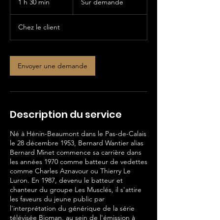
1 h 30 min
1
Sur demande
3
0
Chez le client
m
i
n
Envoyer une demande
Description du service
Né à Hénin-Beaumont dans le Pas-de-Calais
le 28 décembre 1953, Bernard Wantier alias
Bernard Minet commence sa carrière dans
les années 1970 comme batteur de vedettes
comme Charles Aznavour ou Thierry Le
Luron. En 1987, devenu le batteur et
chanteur du groupe Les Musclés, il s'attire
les faveurs du jeune public par
l'interprétation du générique de la série
télévisée Bioman, au sein de l'émission à