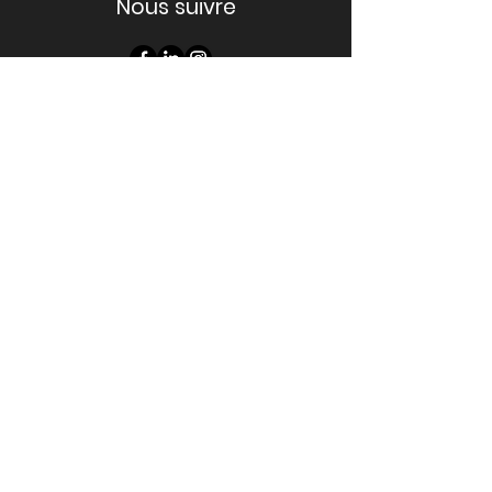
Nous suivre
Nos prestations
Arbre de Noël
Séminaires
Team-Building
Soirées d'entreprises
Congrès, salons, foires et conventions
Le Blog de l'événementiel
Liste des recherches les plus
fréquentes