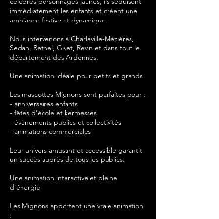
célèbres personnages jaunes, ils séduisent
immédiatement les enfants et créent une
ambiance festive et dynamique.
Nous intervenons à Charleville-Mézières,
Sedan, Rethel, Givet, Revin et dans tout le
département des Ardennes.
Une animation idéale pour petits et grands
Les mascottes Mignons sont parfaites pour :
- anniversaires enfants
- fêtes d’école et kermesses
- événements publics et collectivités
- animations commerciales
Leur univers amusant et accessible garantit
un succès auprès de tous les publics.
Une animation interactive et pleine
d’énergie
Les Mignons apportent une vraie animation
: