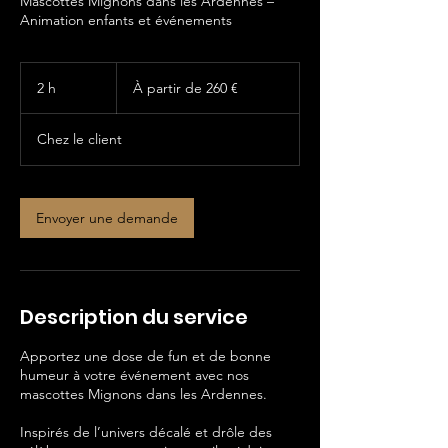
Mascottes Mignons dans les Ardennes –
Animation enfants et événements
À
partir
2 h
2
À partir de 260 €
de
260
h
euros
Chez le client
Envoyer une demande
Description du service
Apportez une dose de fun et de bonne
humeur à votre événement avec nos
mascottes Mignons dans les Ardennes.
Inspirés de l’univers décalé et drôle des