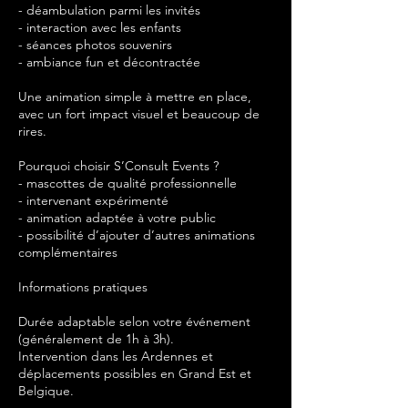
- déambulation parmi les invités
- interaction avec les enfants
- séances photos souvenirs
- ambiance fun et décontractée
Une animation simple à mettre en place,
avec un fort impact visuel et beaucoup de
rires.
Pourquoi choisir S’Consult Events ?
- mascottes de qualité professionnelle
- intervenant expérimenté
- animation adaptée à votre public
- possibilité d’ajouter d’autres animations
complémentaires
Informations pratiques
Durée adaptable selon votre événement
(généralement de 1h à 3h).
Intervention dans les Ardennes et
déplacements possibles en Grand Est et
Belgique.