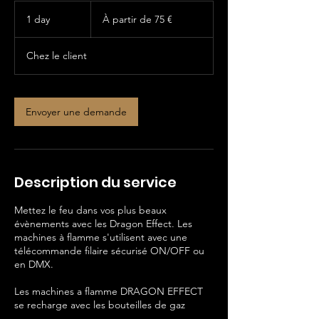
À
partir
1 day
1
À partir de 75 €
de
75
d
euros
a
Chez le client
Envoyer une demande
Description du service
Mettez le feu dans vos plus beaux
évènements avec les Dragon Effect. Les
machines à flamme s'utilisent avec une
télécommande filaire sécurisé ON/OFF ou
en DMX.
Les machines a flamme DRAGON EFFECT
se recharge avec les bouteilles de gaz