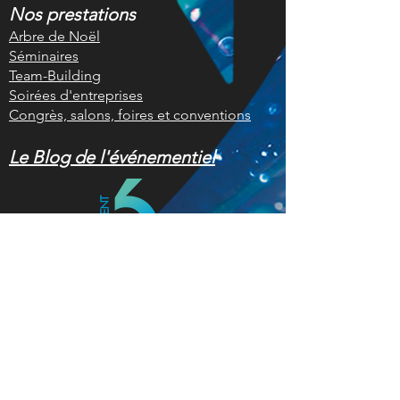
Nos prestations
Arbre de Noël
Séminaires
Team-Building
Soirées d'entreprises
Congrès, salons, foires et conventions
Le Blog de l'événementiel
Liste des recherches les plus
fréquentes
Arbre de Noël Reims
-
Team-Building
Reims
-
Soirées d'entreprise Givet
-
Séminaires Ardennes
-
Arbre de Noël