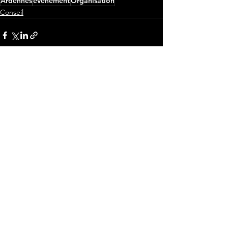
Ardennes
événement
Organisation
Conseil
Voir tout
Posts récents