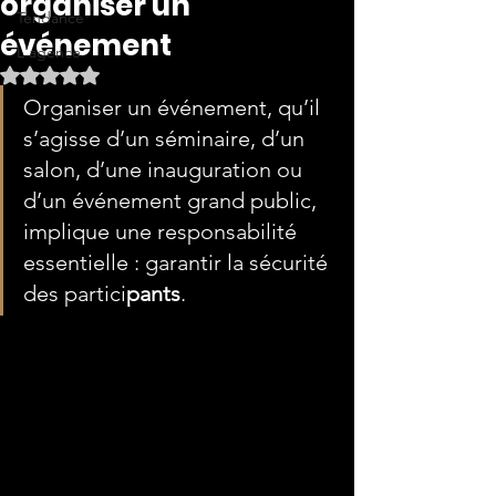
organiser un
Tendance
événement
L'agence
Noté NaN étoiles sur 5.
Organiser un événement, qu’il 
s’agisse d’un séminaire, d’un 
salon, d’une inauguration ou 
d’un événement grand public, 
implique une responsabilité 
essentielle : garantir la sécurité 
des partici
pants
.