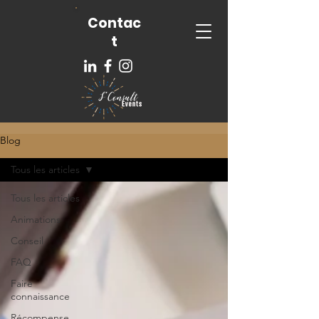
Contac
t
Blog
Tous les articles
Tous les articles
Animations
Conseil
FAQ
Faire
connaissance
Récompense