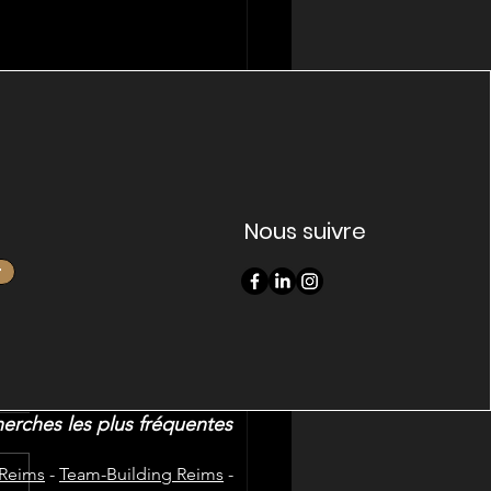
Nous suivre
r
note
herches les plus fréquentes
 Reims
-
Team-Building Reims
-