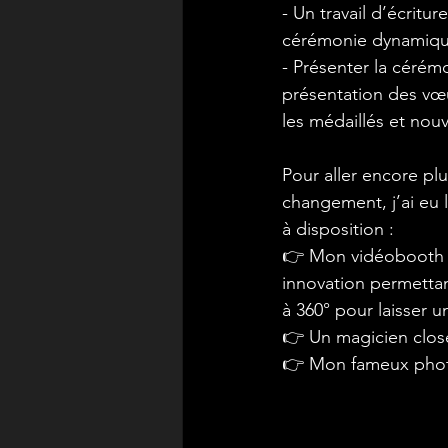
- Un travail d’écritur
cérémonie dynamiqu
- Présenter la cérém
présentation des vœ
les médaillés et nouve
Pour aller encore plu
changement, j’ai eu l
à disposition :
👉 Mon vidéobooth 3
innovation permettan
à 360° pour laisser u
👉 Un magicien close
👉 Mon fameux photo