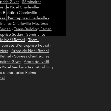
prise Givet
-
Séminaires
re de Noël Charleville-
-Building Charleville-
ment organiser un
ées d'entreprise Charleville -
ty Day en entreprise
naires Charleville-Mézières
-
 Sedan
-
Team-Building Sedan
reprise Sedan
-
Séminaires
de Noël Rethel
-
Team-
-
Soirées d'entreprise Rethel
-
ziers
-
Arbre de Noël Rethel
-
Rethel
-
Soirées d'entreprise
naires Givet
-
Arbre de Noël
e Noël Verdun
-
Team-Building
s d'entreprise Reims
-
hel