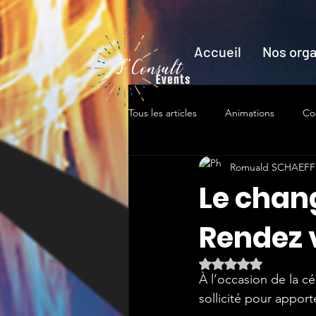
Accueil
Nos orga
Tous les articles
Animations
Co
Romuald SCHAEFF
Le chan
Rendez 
Noté NaN étoiles s
À l’occasion de la c
sollicité pour apport