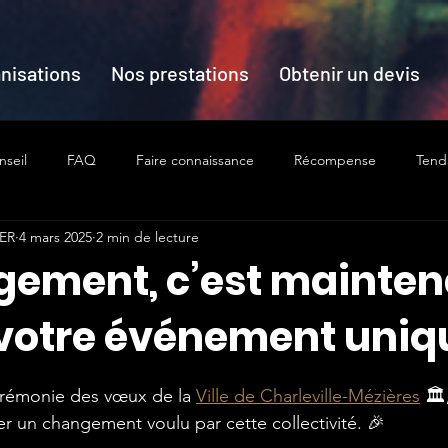
nisations
Nos prestations
Obtenir un devis
nseil
FAQ
Faire connaissance
Récompense
Tend
ER
4 mars 2025
2 min de lecture
gement, c’est mainten
votre événement uniq
ur 5.
érémonie des vœux de la 
Ville de Charleville-Mézières
🏛️
er un changement voulu par cette collectivité. 🎉