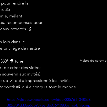
e pour rendre la 
e. ✍️
onie, mêlant 
ux, récompenses pour 
aux retraités. 🎖️
s loin dans le 
e privilège de mettre 
Maître de cérémo
60° 🎥 (une 
t de créer des vidéos 
n souvenir aux invités).
-up 🪄 qui a impressionné les invités.
booth 📸 qui a conquis tout le monde.
https://video.wixstatic.com/video/3357d1_3485a3
3f2c704d30ae6c5957aefd60c6/1080p/mp4/file.mp