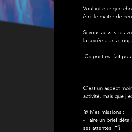
Voulant quelque chose
être le maitre de cé
Si vous aussi vous v
la soirée « on a touj
 Ce post est fait pou
C’est un aspect moi
activité, mais que j’
🎯 Mes missions :
- Faire un brief détai
ses attentes. 🗂️