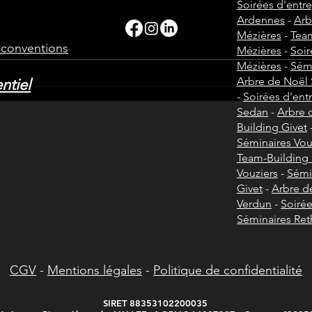
Soirées d'entre
Ardennes
-
Arb
Mézières
-
Team
Idées d’ateliers pour un
Com
t conventions
Mézières
-
Soir
Safety Day en entreprise
Safe
Mézières
-
Sémi
?
Arbre de Noël
ntiel
-
Soirées d'ent
Sedan
-
Arbre 
Building Givet
Séminaires Vou
Team-Building 
Vouziers
-
Sémi
Givet
-
Arbre d
Verdun
-
Soirée
Séminaires Ret
CGV
-
Mentions légales
-
Politique de confidentialité
SIRET 88353102200035