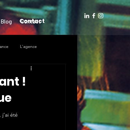
Contact
Blog
Contact
ance
L'agence
ant !
ue
, j’ai été 