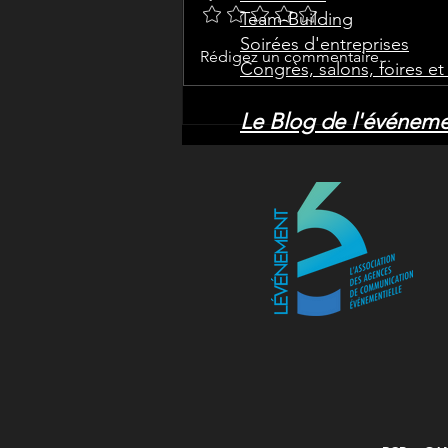
Team-Building
Soirées d'entreprises
Pourquoi organiser un
Rédigez un commentaire...
Congrès, salons, foires e
séminaire d'entreprise
dans les Ardennes ?
Le Blog de l'événeme